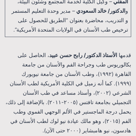
المفتي
– وكيل الكلية لخدمة المجتمع وشئون البيئة،
و
الدكتور/ خالد السعودي
– مدير وحدة التعليم المستمر
و التدريب، محاضرة بعنوان “الطريق للحصول على
ترخيص طب الأسنان في الولايات المتحدة الأمريكية”.
قدمها
الأستاذ الدكتور
/ رابح حسن عبيد
، الحاصل على
بكالوريوس طب وجراحة الفم والأسنان من جامعة
القاهرة (١٩٩٢)، وطب الأسنان من جامعة نيويورك
(١٩٩٩). كما أنه زميل في الكلية الأمريكية لطب الأسنان
الشرعي (٢٠٠٢)، وأستاذ مساعد في طب الأسنان
التجميلي بجامعة تافتس (٢٠٠٥-٢٠١١). بالإضافة إلى ذلك،
يحمل درجة الماجستير في الألم الوجهي الفموي وطب
الفم (٢٠١٥)، وهو مالك عيادة نيو لوك لطب الأسنان في
هادسون، نيو هامبشاير (٢٠٠٠ حتى الآن).