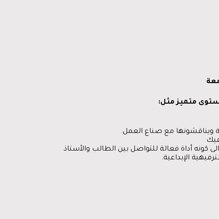
معة
مستوى متميز مثل
:
ية ويناقشونها مع صناع العمل.
فيهية الإبداعية.