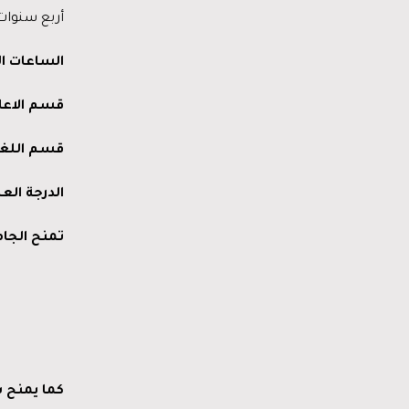
أربع سنوات درا
الساعات
ا
قسم
الاعل
قسم
اللغ
الدرجة
العل
تمنح
الجا
كما
يمنح
ش