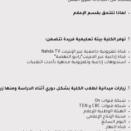
 يستجد من احتياجات سوق العمل
لماذا
تلتحق
بقسم
الإعلام
توفر الكلية بيئة تعليمية فريدة تتضمن
:
قناة تلفزيونية جامعية عبر الإنترنت Nahda TV
قناة إذاعية عبر الانترنت”راديو النهضة”
استديوهات إذاعية وتلفزيونية مجهزة بأحدث التقنيات
زيارات ميدانية لطلاب الكلية بشكل دوري أثناء الدراسة ومنها زيا
شبكة قنوات On
شبكة قنوات CBC و TEN
الهيئة الوطنية للإعلام
مدينة الإنتاج الإعلامي
اليوم السابع
قناة النهار