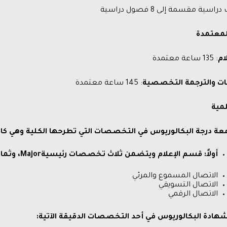
سية مقسمة إلى 8 فصول دراسية
لمعتمدة
ام
: 135 ساعة معتمدة
ات
والترجمة
التخصصية
: 145 ساعة معتمدة
مية
معة
درجة
البكالوريوس
في
التخصصات
التي
تطرحها
الكلية
وهي
كال
أولاً
:
قسم
الإعلام
ويتضمن
ثلاث
تخصصات
رئيسية
Major
،
وثمان
الاتصال المسموع والمرئي
الاتصال التسويقي
الاتصال الرقمي
هادة
البكالوريوس
في
أحد
التخصصات
الدقيقة
الآتية
: