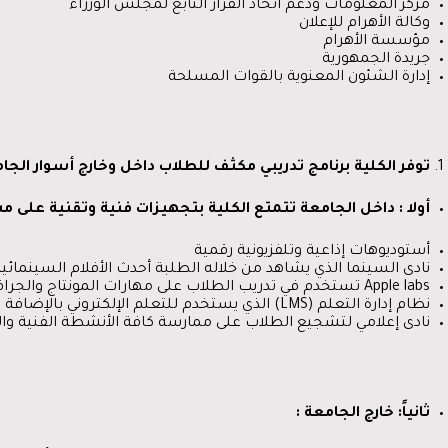
مركز المعلومات ودعم اتخاذ القرار التابع لمجلس الوزراء
وكالة الأهرام للإعلان
مؤسسة الأهرام
جريدة الجمهورية
إدارة الشئون المعنوية بالقوات المسلحة
توفر الكلية برنامج تدريبي مكثف للطلاب داخل وخارج أسوار الجا
أولا
:
داخل الجامعة تتمتع الكلية بتجهيزات فنية وتقنية على 
أستوديوهات إذاعية وتلفزيونية رقمية
نادى السينما الذي يشاهد من خلاله الطلبة أحدث الأفلام السينمائ
Apple labs تستخدم في تدريب الطلاب على مهارات المونتاج والجرافيك
نظام إدارة التعلم (LMS) الذي يستخدم للتعلم الإلكتروني بالإضافة الى كونه أداة فعالة للتواصل بين الطالب والأستاذ
نادى إعلامي لتشجيع الطلاب على ممارسة كافة الأنشطة الفنية والتر
ثانياً
:
خارج الجامعة
: