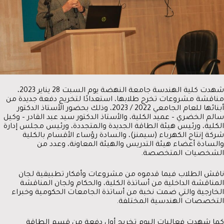
شهدت كلية الهندسة جامعة النهضة يوم السبت 28 يناير 2023،
مناقشة مشروعات تخرج طلابها، استعدادًا لتخريج دفعة جديدة من
أبنائها للعام الجامعي 2022 / 2023، وذلك بحضور الأستاذ الدكتور
سالم الخضري – عميد الكلية، والأستاذ الدكتور سيد عبد القادر – وكيل
الكلية، ورئيس هيئة الطاقة الجديدة والمتجددة، ورئيس مجلس إدارة
شركة إنتاج الكهرباء (سيمنز)، والسادة رؤساء الأقسام بالكلية
والسادة أعضاء هيئة التدريس والهيئة المعاونة، وعدد من
الشخصيات المتخصصة.
ناقش الطلاب فيما قدموه من مشروعات وأفكار تطبيقية لجان
المناقشة الداخلية من أساتذة الكلية، والحكام ولجان المناقشة
الخارجية والتي ضمت نخبة من أساتذة الجامعات الحكومية وخبراء
التخصصات الهندسية المختلفة.
كما شهدت فعاليات اليوم تخريج أول دفعة من قسم الطاقة