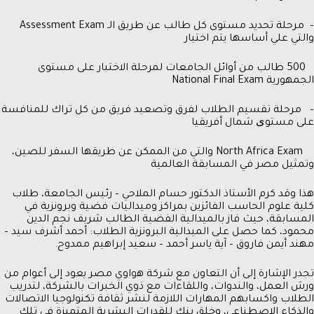
– مرحلة تحديد مستوى كل طالب عن طريق الـ Assessment Exam
والتي علي أساسها يتم اختيار
500 طالب من أوائل الجامعات لمرحلة الاختبار على مستوى
الجمهورية National Final Exam
– مرحلة تقسيم الطلاب لفرق وتصعيد فريق من كل تراك للمنافسة
على مستوی شمال أفريقيا
North Africa Exam والتي من الممكن عن طريقها السفر للصين،
وتمثيل مصر في المسابقة العالمية
هذا وقد كرم الأستاذ الدكتور حسام الملاحي – رئيس الجامعة، طلاب
كلية علوم الحاسب الفائزين بمراكز وميداليات فضية وبرونزية في
المسابقة، حيث فاز بالميدالية الفضية الطالب شريف نجم الدين
محمود، كما حصل على الميدالية البرونزية الطلاب: أحمد أشرف سيد –
مهند أيمن فاروق – آية ياسر أحمد – سعيد إبراهيم ممدوح.
تجدر الإشارة إلى أن التعاون مع شركة هواوي مصر يعود إلى أعوام من
ورش العمل، والندوات، واللقاءات مع ذوي الخبرات بالشركة، لتدريب
الطلاب واكسابهم المهارات اللازمة لنشر ثقافة تكنولوجيا الاتصالات
والذكاء الاصطناعي، وخلق بنك للقدرات البشرية المتميزة في تلك