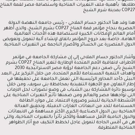
طلابها بأهمية ملف التغيرات المناخية واستضافة مصر لقمة المناخ
COP27 بمدينة شرم الشيخ
هذا وقد هنأ الدكتور حسام الملاحي – رئيس جامعة النهضة الدولة
المصرية بنجاح مؤتمر قمة المناخ COP27 بشرم الشيخ، والذي أظهر
أمام العالم الإمكانات الكبيرة لاستضافة هذه الأحداث العالمية
الهامة، خاصةً بعد خروج المؤتمر باتفاق لإنشاء آلية لتمويل وتعويض
الدول المتضررة عن الخسائر والأضرار الناجمة عن التغيرات المناخية.
وأشار الدكتور حسام الملاحي إلي إن مشاركة الجامعة في مؤتمر
الأطراف لاتفاقية الأمم المتحدة الإطارية لتغير المناخ COP27 بشرم
الشيخ يأتي ضمن دعم الجامعة لرؤية مصر الاستراتيجية 2030
وأهداف التنمية المستدامة للأمم المتحدة، من خلال التركيز على البعد
البيئي كأحد المحاور الرئيسية التي تعمل الجامعة على تحقيقها في
إطار التعاون مع الأجهزة التنفيذية بمحافظة بني سويف، ومن خلال
توسيع دائرة المشاركة بين الشباب في وضع تصورات لحل الازمات
التي تواجهها مصر والعالم ومن ضمنها تأثير التغيرات المناخية على
الأنشطة الحياتية للبشر وضرورة الاعتماد على موارد الطاقة
المستدامة للحد من انبعاثات الغازات الدفيئة، وتحقيق العدالة
المناخية بين الدول الصناعية الكبرى الأكثر مساهمةً في الانبعاثات
والدول النامية الأقل مساهمةً والأكثر تأثراً بالتغيرات المناخية، والتي
هي في أمَس الحاجة لتمويل عاجل لخطط التكيف مع آثار الظواهر
المناخية المتطرفة.