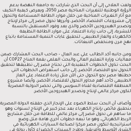
ولفت الملاحي إلى أن البحث الذي شاركت به جامعة النهضة يدعم
الرؤية الوطنية للتغيرات المناخية مصر 2050، ويعرض كيفية التكيف
مع آثار التغيرات المناخية من خلال موارد الطاقة المستدامة والتحول
إلى مشروعات الاقتصاد الأخضر، وأبرزها تحول مصر إلى مركز لإنتاج
وتصدير الهيدروجين الأخضر والذي يعد وقود المستقبل بالنسبة
للبشرية، إلى جانب زيادة الاعتماد على موارد الطاقة النظيفة
كالكهرباء والغاز الطبيعي، لتحقيق غايات التنمية المستدامة باتباع
نهج مرن ومنخفض الانبعاثات.
ومن جانبه أكد الطالب علي عبد العال – صاحب البحث المشارك ضمن
فعاليات وزارة التعليم العالي والبحث العلمي بقمة المناخ COP27 أن
البحث تناول الخطوات التنفيذية التي تحتاج مصر إلى تطبيقها لتحقيق
التحول نحو الاقتصاد الأخضر، إلى جانب استعراض الخطوات التي
خطتها مصر نحو التحول حتى الآن مثل زيادة الاعتماد على الغاز
الطبيعي كأحد أهم محاور التحول للاقتصاد الأخضر، وأيضا مشروع
المنطقة الاقتصادية لقناة السويس والتي تحضر الدولية المصرية
لتكون مركز عالمي لإنتاج وتصدير الهيدروجين الأخضر.
وأضاف أن البحث سلط الضوء على الإنجاز الذي حققته الدولة المصرية
بتحقيق فائض بإنتاج الكهرباء بعد عجز كبير في الإنتاج لسنوات وهو
ما ساهم في تحول مصر إلى مركز عالمي للطاقة من خلال مشاريع
الربط الكهربائي، وهو ما تبعه خطوات آخري هامة مثل وضع
استراتيجية لتكون مصر مركزا لصناعة السيارات الكهربائية في
الشرق الأوسط وأفريقيا، وطرح السندات الخضراء كأول دولة في