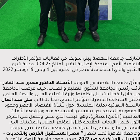
شاركت جامعة النهضة ببني سويف في فعاليات مؤتمر الأطراف
لاتفاقية الأمم المتحدة الإطارية لتغير المناخ COP27 بمدينة شرم
الشيخ والذي استضافته مصر في الفترة بين 4 وحتى 19 نوفمبر 2022.
ومَثَلَ جامعة النهضة في المؤتمر
الأستاذ الدكتور مجدي عبد القادر
–
نائب رئيس الجامعة لشئون التعليم والطلاب، حيث عرضت الجامعة
من خلال الفعاليات التي نظمتها وزارة التعليم العالي والبحث العلمي
ضمن المنطقة الخضراء بمؤتمر المناخ، بحثاً للطالب
علي عبد العال
بالسنة النهائية بكلية الهندسة، حول نشأة الاقتصاد الأخضر وجهود
الجمهورية الجديدة نحو تحقيقه والاستفادة منه ومواجهة الأزمات
العالمية ( الأمن الغذائي)، وهو البحث الذي سبق وحصل على المركز
الأول ضمن الأبحاث المقدمة خلال المؤتمر الطلابي المشترك الذي
انعقد في مايو الماضي بالشراكة بين جامعة النهضة ببني سويف
وجامعة القاهرة تحت شعار
” مصر المستقبل الفرص والتحديات –
التغيرات المناخية مصر 2022
، ضمن جهود جامعة النهضة لتوعية