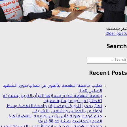
غير مصنف
New
Older posts
navigatio
Search
Searc
for
Recent Posts
طلاب جامعة النهضة يتألقون في فعالياتدورة الشهيد
الرفاعي (53)
جامعة النهضة تنظم مسابقة القرآن الكريم بمشاركة
61 طالبًا في أجواء إيمانية مميزة
نهائي مميز للدورة الرمضانية بجامعة النهضة وسط
أجواء من الحماس والتنافس الشريف
ختام قوي لبطولة كأس رئيس جامعة النهضة لكرة
القدم الخماسية بمشاركة 88 فريقًا