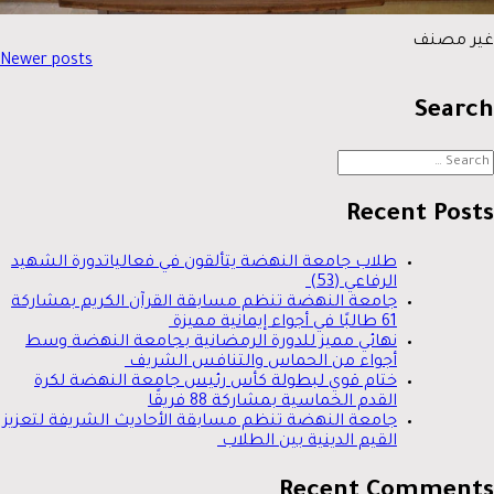
غير مصنف
New
Newer posts
navigatio
Search
Searc
for
Recent Posts
طلاب جامعة النهضة يتألقون في فعالياتدورة الشهيد
الرفاعي (53)
جامعة النهضة تنظم مسابقة القرآن الكريم بمشاركة
61 طالبًا في أجواء إيمانية مميزة
نهائي مميز للدورة الرمضانية بجامعة النهضة وسط
أجواء من الحماس والتنافس الشريف
ختام قوي لبطولة كأس رئيس جامعة النهضة لكرة
القدم الخماسية بمشاركة 88 فريقًا
جامعة النهضة تنظم مسابقة الأحاديث الشريفة لتعزيز
القيم الدينية بين الطلاب
Recent Comments