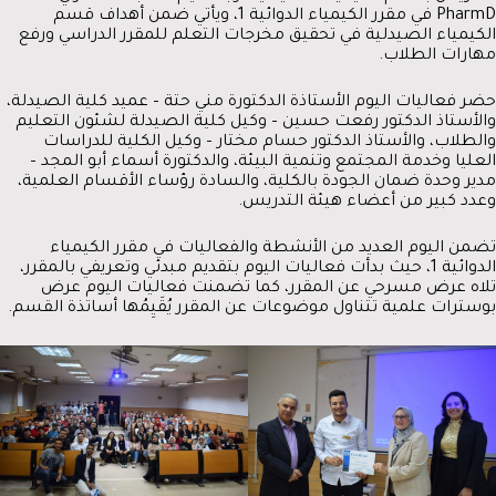
PharmD في مقرر الكيمياء الدوائية 1، ويأتي ضمن أهداف قسم
الكيمياء الصيدلية في تحقيق مخرجات التعلم للمقرر الدراسي ورفع
مهارات الطلاب.
حضر فعاليات اليوم الأستاذة الدكتورة مني حتة – عميد كلية الصيدلة،
والأستاذ الدكتور رفعت حسين – وكيل كلية الصيدلة لشئون التعليم
والطلاب، والأستاذ الدكتور حسام مختار – وكيل الكلية للدراسات
العليا وخدمة المجتمع وتنمية البيئة، والدكتورة أسماء أبو المجد –
مدير وحدة ضمان الجودة بالكلية، والسادة رؤساء الأقسام العلمية،
وعدد كبير من أعضاء هيئة التدريس.
تضمن اليوم العديد من الأنشطة والفعاليات في مقرر الكيمياء
الدوائية 1، حيث بدأت فعاليات اليوم بتقديم مبدئي وتعريفي بالمقرر،
تلاه عرض مسرحي عن المقرر، كما تضمنت فعاليات اليوم عرض
بوسترات علمية تتناول موضوعات عن المقرر يُقَيِمُها أساتذة القسم.