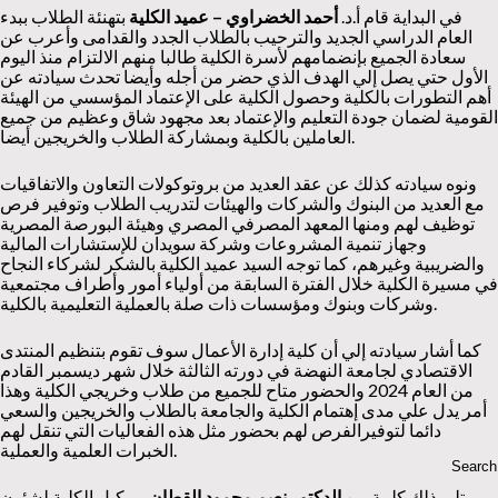
في البداية قام أ.د.
أحمد الخضراوي –
عميد الكلية
بتهنئة الطلاب ببدء
العام الدراسي الجديد والترحيب بالطلاب الجدد والقدامى وأعرب عن
سعادة الجميع بإنضمامهم لأسرة الكلية طالبا منهم الالتزام منذ اليوم
الأول حتي يصل إلي الهدف الذي حضر من أجله وأيضا تحدث سيادته عن
أهم التطورات بالكلية وحصول الكلية على الإعتماد المؤسسي من الهيئة
القومية لضمان جودة التعليم والإعتماد بعد مجهود شاق وعظيم من جميع
العاملين بالكلية وبمشاركة الطلاب والخريجين أيضا.
ونوه سيادته كذلك عن عقد العديد من بروتوكولات التعاون والاتفاقيات
مع العديد من البنوك والشركات والهيئات لتدريب الطلاب وتوفير فرص
توظيف لهم ومنها المعهد المصرفي المصري وهيئة البورصة المصرية
وجهاز تنمية المشروعات وشركة سويدان للإستشارات المالية
والضريبية وغيرهم، كما توجه السيد عميد الكلية بالشكر لشركاء النجاح
في مسيرة الكلية خلال الفترة السابقة من أولياء أمور وأطراف مجتمعية
وشركات وبنوك ومؤسسات ذات صلة بالعملية التعليمية بالكلية.
كما أشار سيادته إلي أن كلية إدارة الأعمال سوف تقوم بتنظيم المنتدى
الاقتصادي لجامعة النهضة في دورته الثالثة خلال شهر ديسمبر القادم
من العام 2024 والحضور متاح للجميع من طلاب وخريجي الكلية وهذا
أمر يدل علي مدى إهتمام الكلية والجامعة بالطلاب والخريجين والسعي
دائما لتوفيرالفرص لهم بحضور مثل هذه الفعاليات التي تنقل لهم
الخبرات العلمية والعملية.
تلى ذلك كلمة من
الدكتور نعيم محمود القطان
– وكيل الكلية لشئون