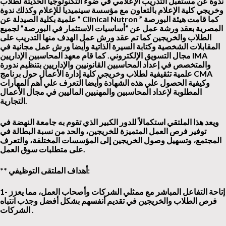
ندوة عن مستقبل التدريب الإعلامي في ضوء التكنولوجيا الحديثة لطلاب
وخريجي كلية الإعلام بالتعاون مع مؤسسة سينميديا للإعلام وكذلك ندوة
” كما قامت هيئة البورصة
Clinical Nutron
علمية بكلية الصيدلة عن ”
المصرية بعقد ورشة عمل عن “أساسيات الاستثمار في البورصة” لجميع
الطلاب والخريجين كما تم عقد ورش عمل الهدف منها التدريب على
المقابلات الشخصية وكتابة السيرة الذاتية وأيضا ورش عمل مجانية في
IMA
كما قام معهد المحاسبين الإداريين
مجال التسويق الإلكتروني
.
والمتخصص في إعداد المحاسبين القانونيين والإداريين بتنظيم ندورة
CMA
علمية تثقيفية لطلاب وخريجي كلية إدارة الأعمال حول برنامج
وكيفية الحصول علي هذه الشهادة وأيضا التعرف علي أهم المهارات
المطلوبة لإعداد المحاسبين والمهنيين الماليين في مجال الأعمال
التجارية.
ويعد هذا الملتقي استكمالاً للدور الكبير الذي تقوم به جامعة النهضة في
توفير فرص العمل المتميزة للخريجين، والحد من نسبة البطالة في
المجتمع، وتسهيل وصول الخريجين إلى المؤسسات المختلفة، والتعرف
على متطلبات سوق العمل.
:
** أهداف الملتقى التوظيفي
1- إتاحة التفاعل المباشر مع ممثلي الشركات وأصحاب العمل، مما يعزز
فرص الطلاب والخريجين في تقديم أنفسهم بشكل أفضل وجذب انتباه
.
الشركات