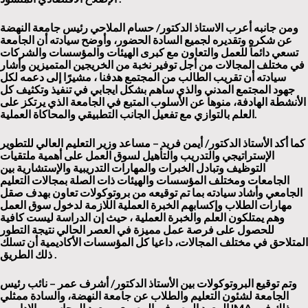
ومن جانبه أعرب الاستاذ الدكتور/ حسام الملاحي رئيس جامعة النهضة
عن شكره وتقديره لجميع السادة الحضور، وأوضح سيادته أن الجامعة
تسعي دائماً للعمل والتعاون مع كبرى الهيئات والمؤسسات والشركات
في مختلف المجالات من أجل توفير نخبة من الخريجين المتميزين وأشار
سيادته أن تقريب الطالب من المجتمع هدفنا ، مشيرًا إلى دعمه لكل
جهود المجتمع المدني والذي ساهم بشكل ايجابي في تنفيذ وتكثيف كل
الأنشطة الهادفة، منوها عن الأسلوب المتبع في الجامعة الذي يرتكز على
العلم بالتوازي مع تفعيل الجانب التطبيقي والمحاكاة العملية.
كما أكد الأستاذ الدكتور/ أيمن فريد – مساعد وزير التعليم العالي للتطوير
الإستراتيجي والتدريب والتأهيل لسوق العمل على أهمية ملتقيات
التوظيف وتبادل الخبرات والمهارات التدريبية والإستشارية بين
الجامعات ومختلف المؤسسات والهيئات ذات الصلة بمجالات التعليم
الجامعي وأشاد سيادته بما تم توقيعه من بروتوكولات تعاون بهدف صقل
مهارات الطلاب وإكسابهم الخبرة العملية اللازمة لدخول سوق العمل
وهم يمتلكون العلم والخبرة العملية ، حيث إن الدراسة ليست كافية
للحصول على فرصة عمل مميزة في العصر الحالي نتيجة التطور
المتلاحق في مختلف المجالات، داعيا كل المؤسسات الأكاديمية أن تسلك
.
ذلك الطريق
وتم توقيع البروتوكولات بين الأستاذ الدكتور/ أشرف عمر – نائب رئيس
الجامعة لشئون التعليم والطلاب عن جامعة النهضة، والسادة ممثلي
. وذلك فى
IMA
المعهد المصرفي المصري ومعهد المحاسبين الإداريين