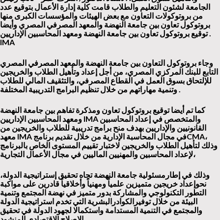
الجامعة لشئون التعليم والطلاب قامت كلية إدارة الأعمال بتوقيع عدد
من بروتوكولات التعاون مع بعض الهيئات والمؤسسات الكبرى منها
بروتوكول تعاون بين جامعة النهضة والمعهد المصرفي المصري وأيضا
.
توقيع بروتوكول تعاون بين جامعة النهضة ومعهد المحاسبين الإداريين
IMA
وجاء بروتوكول التعاون بين جامعة النهضة والمعهد المصرفي المصري
التابع للبنك المركزي المصري، من أجل إعداد وتأهيل الطلاب والخريجين
للإلتحاق بسوق العمل في القطاع المصرفي، والتثقيف المالي للطلاب
.
وتنمية مهاراتهم من خلال تنظيم البرامج التدريبية المختلفة
كما تم أيضا توقيع بروتوكول تعاون ومذكرة تفاهم بين جامعة النهضة
والمتخصص في إعداد المحاسبين
IMA
ومعهد المحاسبين الإداريين
القانونيين والإداريين بهدف منح برامج تدريبية للطلاب والخريجين من
،
CMA
في مجال المحاسبة الإدارية من خلال تقديم برنامج
IMA
معهد
وذلك لتأهيل الطلاب والخريجين لاختبار تقييم المستوى الخاص بالبرنامج
لإعداد المحاسبين والمهنيين الماليين في مجال الأعمال التجارية،
وذلك في إطارمسئولية جامعة النهضة تجاه تحقيق إستراتيجية الدولة،
نحوإعداد خريجين متميزين علمياً ومهنياً وأخلاقياً قادرين على مواكبة
التطور التكنولوجي والمشاركة بدور متميز في نهضة المجتمع وتنمية
البيئة من خلال توفيرالكوادرالبشرية التي تخدم استراتيجية الدولة
والمجتمع في التنمية المستدامة واستكمالا لجهود الدولة في تحقيق
.
الإصلاح الاقتصادي المنشود