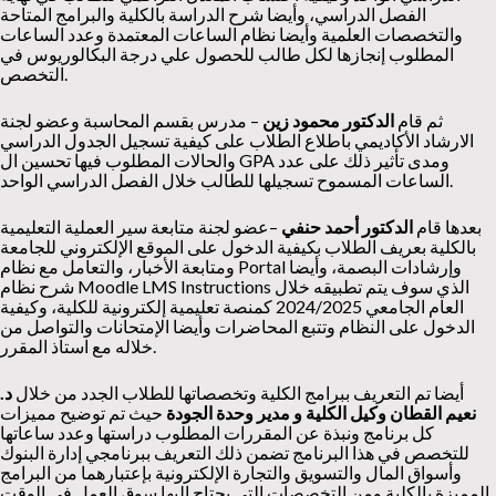
الفصل الدراسي، وأيضا شرح الدراسة بالكلية والبرامج المتاحة
والتخصصات العلمية وأيضا نظام الساعات المعتمدة وعدد الساعات
المطلوب إنجازها لكل طالب للحصول علي درجة البكالوريوس في
التخصص.
ثم قام
الدكتور محمود زين
– مدرس بقسم المحاسبة وعضو لجنة
الارشاد الأكاديمي باطلاع الطلاب على كيفية تسجيل الجدول الدراسي
والحالات المطلوب فيها تحسين ال GPA ومدى تأثير ذلك على عدد
الساعات المسموح تسجيلها للطالب خلال الفصل الدراسي الواحد.
بعدها قام
الدكتور أحمد حنفي
–عضو لجنة متابعة سير العملية التعليمية
بالكلية بعريف الطلاب بكيفية الدخول على الموقع الإلكتروني للجامعة
ومتابعة الأخبار، والتعامل مع نظام Portal وإرشادات البصمة، وأيضا
شرح نظام Moodle LMS Instructions الذي سوف يتم تطبيقه خلال
العام الجامعي 2024/2025 كمنصة تعليمية إلكترونية للكلية، وكيفية
الدخول على النظام وتتبع المحاضرات وأيضا الإمتحانات والتواصل من
خلاله مع استاذ المقرر.
أيضا تم التعريف ببرامج الكلية وتخصصاتها للطلاب الجدد من خلال
د.
نعيم القطان وكيل الكلية و مدير وحدة الجودة
حيث تم توضيح مميزات
كل برنامج ونبذة عن المقررات المطلوب دراستها وعدد ساعاتها
للتخصص في هذا البرنامج تضمن ذلك التعريف ببرنامجي إدارة البنوك
وأسواق المال والتسويق والتجارة الإلكترونية بإعتبارهما من البرامج
المميزة بالكلية ومن التخصصات التي يحتاج إليها سوق العمل في الوقت