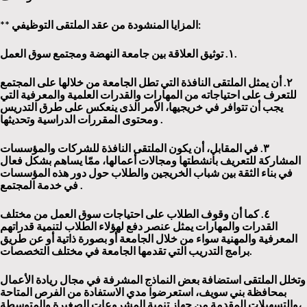
:
** المزايا المنشودة من عقد الملتقى التوظيفي
.
١
.
توثيق العلاقة بين جامعة النهضة ومجتمع سوق العمل
٢
.
أن يمثل الملتقى النافذة التي تطل الجامعة من خلالها على المجتمع
للتعرف على احتياجاته من المهارات والقدرات العلمية والمعرفية التي
يجب أن تتوافر في خريجيها، الأمر الذى ينعكس على طرق التدريس
.
ومحتوى المقررات الدراسية وتحديثها
٣
.
في المقابل، أن يكون الملتقى النافذة للشركات والمؤسسات
المشاركة للتعريف بأنشطتها ومجالات أعمالها، ممّا يساهم بشكل فعال
في بناء الثقة بين شباب الخريجين والطلاب حول دور هذه المؤسسات
.
في خدمة المجتمع
٤
.
كما أن وقوف الطلاب على احتياجات سوق العمل من مختلف
القدرات والمهارات يمثل عنصر دفع لهؤلاء الطلاب لتنمية قدراتهم
المعرفية والمهنية سواء من خلال الجامعة أو بصورة ذاتية أو عن طريق
.
برامج التدريب التي تقدمها الجامعة في مختلف التخصصات
وتخلل الملتقى استضافة بعض النماذج المشرفة في مجال ريادة الأعمال
بمحافظة بني سويف، استعرضوا مدي الاستفادة من الفرص المتاحة
والتسهيلات المقدمة من جهاز تنمية المشروعات الصغيرة والمتوسطة،