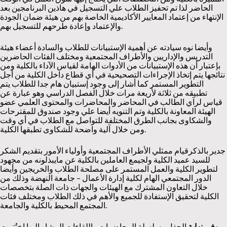
الحاضر لذا تم تحفيز الطلاب علي التسجيل في هاذين البرنامجين بعد
الإنتهاء من إعتماد المعايير الأكاديمية الخاصة بهم من هيئة ضمان الجودة
والإعتماد وإعادة طرحهم للتسجيل بهم.
وأيضا نوه سيادته عن أهمية الإستبيانات للطلاب والسادة أعضاء هيئة
التدريس والإداريين والأطراف المجتمعية ومختلف الفئات الحاضرين
بإعتبار أن هذه الإستبيانات من الأدوات الهامة لقياس الآداء بالكلية ومن
نتائجها يتم إتخاذ الإجراءات التصحيحية في أي قطاع داخل الكلية من أجل
التطوير المستمر كما أشار إلى وجود إستبيان هام جدا للطلاب يتم
تطبيقه من ثلاثة لأريعة مرات خلال الفصل الدراسي وهو عبارة عن
قياس لرآي الطالب في المحاضر والمحاضرات والمحتوى العلمي عضو
الهيئة المعاونة بالكلية وتم التنويه أيضا علي وجود صندوق للمقترحات
والشكاوى بجانب الطرق المختلفة للتواصل مع الطلاب في أي وقت
ومن خلال آلية واضحة للشكاوى تطبقها الكلية.
جدير بالذكرقيام ممثلي الأطراف المجتمعية وأولياء الأمور بتقديم الشكر
للسيد عميد الكلية ولجيمع العاملين بالكلية عن مايبذلونه من مجهود
لتطوير الكلية والعمل المستمر على مصلحة الطلاب والخريجين وأيضا
الدور المجتمعي الهام لكلية إدارة الأعمال – جامعة النهضة وذلك من
خلال التعاون المشترك مع الهيئات والجهات ذات الصلة بتخصصات
الكلية لتحقيق الإستفادة للجميع والأهم في ذلك الطلاب ومختلف فئات
المجتمع المحيط بالكلية والجامعة.
وفي نهاية
الحفل وسلسلة المحاضرات واللقاءات المشار إليها اختُتمت