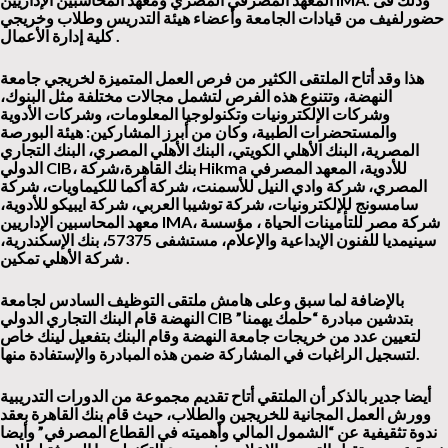
حضورلفيف من قيادات الجامعة وأعضاء هيئة التدريس وطلاب وخريجي
كلية إدارة الأعمال .
هذا وقد أتاح الملتقى الكثير من فرص العمل المتميزة لخريجي جامعة
النهضة، وتتنوع هذه الفرص لتشمل مجالات مختلفة مثل البنوك،
وشركات الإلكترونيات وتكنولوجيا المعلومات، وشركات الأدوية
والمستحضرات الطبية، وكان من أبرز المشاركين: هيئة البورصة
المصرية، البنك الأهلي الكويتي، البنك الأهلي المصري، البنك التجاري
للأدوية، المعهد المصرفي
Hikma
، بنك القاهرة،شركة
CIB
الدولي
المصري، شركة وادي النيل للأسمنت، شركة أكما للكيماويات، شركة
سامسونج للإلكترونيات، شركة توشيبا العربي، شركة ايبيكو للأدوية،
شركة مصر للتأمينات الحياة ،
مؤسسة
،
IMA
معهد المحاسبين الإداريين
سينيمديا للفنون الإبداعية والإعلام، مستشفى 57375، بنك الإسكندرية،
.
شركة الأهلي تمكين
بالإضافة لما سبق وعلى هامش ملتقى التوظيف السادس لجامعة
بتدشين مبادرة “حلمك يهمنا”
CIB
النهضة قام البنك التجاري الدولي
لتعيين عدد من خريجات جامعة النهضة وقام البنك بتفعيل لينك خاص
لتسجيل الراغبات في المشاركة ضمن هذه المبادرة والإستفادة منها.
أيضا جدير بالذكر أن الملتقي أتاح تقديم مجموعة من الدورات التدريبية
وورش العمل المجانية للخريجين والطلاب، حيث قام بنك القاهرة بعقد
ندوة تثقيفية عن “الشمول المالي وأهميته في القطاع المصرفي” وأيضا