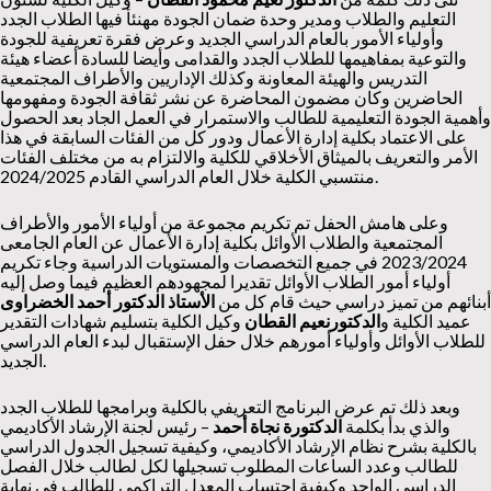
التعليم والطلاب ومدير وحدة ضمان الجودة مهنئأ فيها الطلاب الجدد
وأولياء الأمور بالعام الدراسي الجديد وعرض فقرة تعريفية للجودة
والتوعية بمفاهيمها للطلاب الجدد والقدامى وأيضا للسادة أعضاء هيئة
التدريس والهيئة المعاونة وكذلك الإداريين والأطراف المجتمعية
الحاضرين وكان مضمون المحاضرة عن نشر ثقافة الجودة ومفهومها
وأهمية الجودة التعليمية للطالب والاستمرار في العمل الجاد بعد الحصول
على الاعتماد بكلية إدارة الأعمال ودور كل من الفئات السابقة في هذا
الأمر والتعريف بالميثاق الأخلاقي للكلية والالتزام به من مختلف الفئات
منتسبي الكلية خلال العام الدراسي القادم 2024/2025.
وعلى هامش الحفل تم تكريم مجموعة من أولياء الأمور والأطراف
المجتمعية والطلاب الأوائل بكلية إدارة الأعمال عن العام الجامعى
2023/2024 في جميع التخصصات والمستويات الدراسية وجاء تكريم
أولياء أمور الطلاب الأوائل تقديرا لمجهودهم العظيم فيما وصل إليه
أبنائهم من تميز دراسي حيث قام كل من
الأستاذ الدكتور
أحمد الخضراوى
عميد الكلية و
الدكتورنعيم القطان
وكيل الكلية بتسليم شهادات التقدير
للطلاب الأوائل وأولياء أمورهم خلال حفل الإستقبال لبدء العام الدراسي
الجديد.
وبعد ذلك تم عرض البرنامج التعريفي بالكلية وبرامجها للطلاب الجدد
والذي بدأ بكلمة
الدكتورة نجاة أحمد
– رئيس لجنة الإرشاد الأكاديمي
بالكلية بشرح نظام الإرشاد الأكاديمي، وكيفية تسجيل الجدول الدراسي
للطالب وعدد الساعات المطلوب تسجيلها لكل لطالب خلال الفصل
الدراسي الواحد وكيفية احتساب المعدل التراكمي للطالب في نهاية