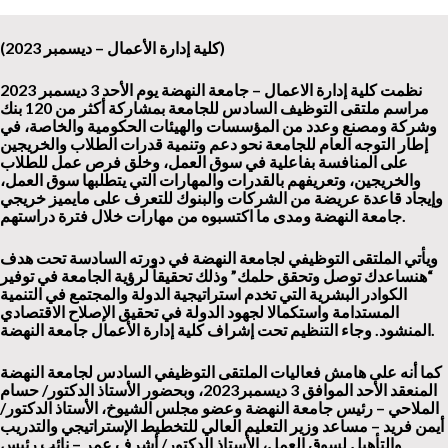
(كلية إدارة الأعمال – ديسمبر 2023)
نظمت كلية إدارة الاعمال – جامعة النهضة يوم الأحد 3 ديسمبر 2023
مراسم ملتقى التوظيف السادس للجامعة بمشاركة أكثر من 120 بنك
وشركة ومصنع وعدد من المؤسسات والهيئات الحكومية والخاصة، في
إطار التوجه العام للجامعة نحو دعم وتنمية قدرات الطلاب والخريجين
على المنافسة بفاعلية في سوق العمل، وخلق فرص عمل للطلاب
والخريجين، وتعريفهم بالقدرات والمهارات التي يتطلبها سوق العمل،
وإيجاد قاعدة عريضة من الشركات والبنوك للتعرف على مايميز خريجي
جامعة النهضة ومدى ما اكتسبوه من مهارات خلال فترة دراستهم.
ويأتي الملتقى التوظيفي لجامعة النهضة في دورته السادسة تحت هدف
“هنساعد
ك
توصل وتحقق حلمك” وذلك تحقيقاً لرؤية الجامعة في توفير
الكوادر البشرية التي تخدم استراتيجية الدولة والمجتمع في التنمية
المستدامة واستكمالا لجهود الدولة في تحقيق الإصلاح الاقتصادي
المنشود. وجاء التنظيم تحت إشراف كلية إدارة الأعمال جامعة النهضة.
كما أنه على هامش فعاليات الملتقى التوظيفي السادس لجامعة النهضة
المنعقد الأحد الموافق 3 ديسمبر2023، وبحضور الأستاذ الدكتور/ حسام
الملاحي – رئيس جامعة النهضة وعضو مجلس الشيوخ، الأستاذ الدكتور/
أيمن فريد – مساعد وزير التعليم العالي للتخطيط الإستراتيجي والتدريب
والتأهيل لسوق العمل، الأستاذ الدكتور/ أشرف عمر – نائب رئيس